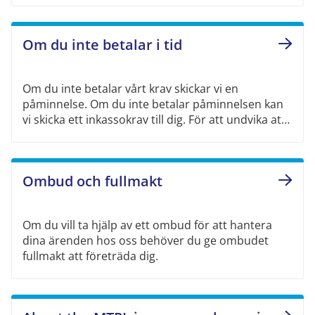
Om du inte betalar i tid
Om du inte betalar vårt krav skickar vi en
påminnelse. Om du inte betalar påminnelsen kan
vi skicka ett inkassokrav till dig. För att undvika att
det händer, hör av dig till oss om du är sen med en
betalning, inte kan betala allt på en gång eller om
du anser att kravet är fel.
Ombud och fullmakt
Om du vill ta hjälp av ett ombud för att hantera
dina ärenden hos oss behöver du ge ombudet
fullmakt att företräda dig.