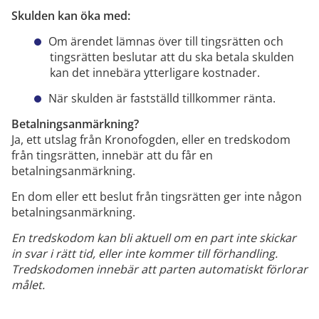
Skulden kan öka med:
Om ärendet lämna
s
över till tingsrätten och
tingsrätten
beslutar
att du ska betala skulden
kan det in
n
ebära ytterligare kostnader.
När skulden är fastställd tillkommer ränta.
Betalningsanmärkning
?
Ja, ett utslag
från
Kronofogden,
eller en
tredsko
dom
från
tingsrätten,
innebär att du får en
betalningsanmärkning.
En dom eller ett beslut
från
tingsrätten ger inte någon
betalningsanmärkning.
En t
redskodom
kan bli aktuell om en part
inte skickar
in svar i rätt tid, eller inte kommer till förh
andling.
Tredskodomen innebär att parten automatiskt förlorar
målet.