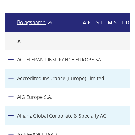
Bolagsnamn
A-F
G-L
M-S
T-Ö
A
ACCELERANT INSURANCE EUROPE SA
Accredited Insurance (Europe) Limited
AIG Europe S.A.
Allianz Global Corporate & Specialty AG
AXA FRANCE IARD