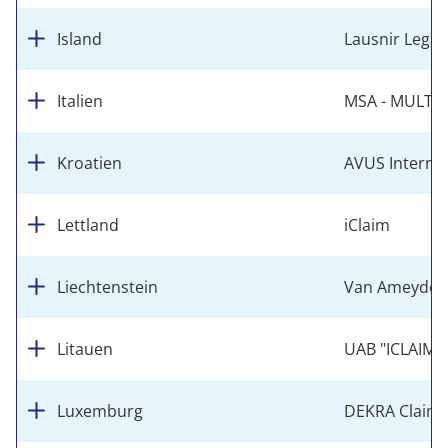
Island
Lausnir Legal
Italien
MSA - MULTI 
Kroatien
AVUS Internat
Lettland
iClaim
Liechtenstein
Van Ameyde (
Litauen
UAB "ICLAIM"
Luxemburg
DEKRA Claims