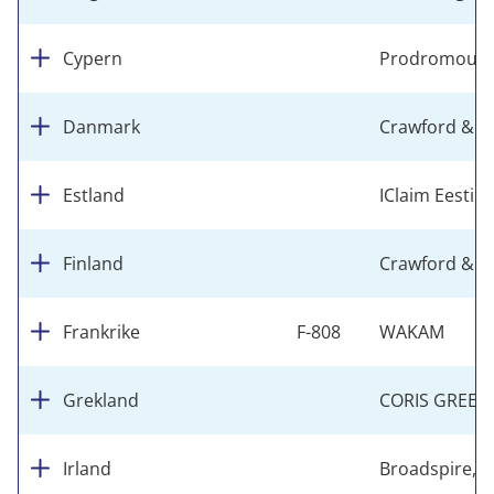
Cypern
Prodromou & M
Danmark
Crawford & C
Estland
IClaim Eesti 
Finland
Crawford & C
Frankrike
F-808
WAKAM
Grekland
CORIS GREECE
Irland
Broadspire, 