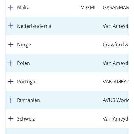
Malta
M-GMI
GASANMAMO 
Nederländerna
Van Ameyde N
Norge
Crawford & 
Polen
Van Ameyde Po
Portugal
VAN AMEYDE
Rumänien
AVUS Worldwi
Schweiz
Van Ameyde (