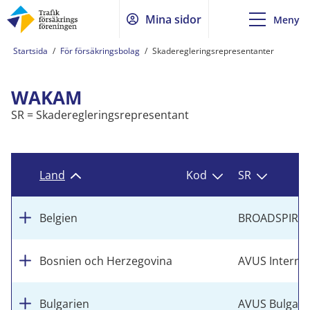
Mina sidor
Meny
Startsida
/
För försäkringsbolag
/
Skaderegleringsrepresentanter
WAKAM
SR = Skaderegleringsrepresentant
Land
Kod
SR
Belgien
BROADSPIRE
Bosnien och Herzegovina
AVUS Internat
Bulgarien
AVUS Bulgaria