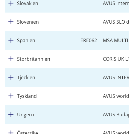
Slovakien
AVUS Internati
Slovenien
AVUS SLO d.o.
Spanien
ERE062
MSA MULTI S
Storbritannien
CORIS UK LTD
Tjeckien
AVUS INTERNA
Tyskland
AVUS worldwi
Ungern
AVUS Budapes
Österrike
AVUS worldwi