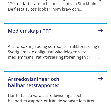
120 medarbetare och finns i centrala Stockholm.
De flesta av oss jobbar inom krav- och
inkassohantering, juridik, skadereglering och med
utveckling av våra IT-system.
Medlemskap i TFF
Alla försäkringsbolag som säljer trafikförsäkring i
Sverige måste enligt trafikskadelagen vara
medlemmar i Trafikförsäkringsföreningen (TFF).
Medlemskapet innebär bland annat att
försäkringsbolagen solidariskt finansierar TFF:s
verksamhet. På så sätt garanteras att de som
Årsredovisningar och
drabbas av skador av oförsäkrade, okända och
utländska fordon får hjälp.
hållbarhetsrapporter
Här hittar du våra årsredovisningar och
hållbarhetsrapporter från de senaste fem åren.