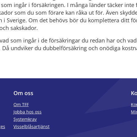
 som ingår i försäkringen.
I många länder täcker inte
skador som du som förare kan råka ut för. Även skydd
 i Sverige.
Om det behövs bör du
komplettera
ditt f
och sak
skador
.
vad som ingår i de försäkringar du redan har och va
 Då undviker du dubbelförsäkring och onödiga kostn
Om oss
Ko
Om TFF
Ko
Jobba hos oss
Mi
Systemkrav
ges
Visselblåsartjänst