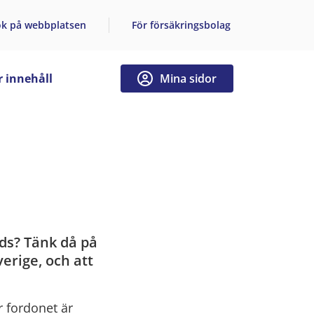
ök på webbplatsen
För försäkringsbolag
 innehåll
Mina sidor
ds? Tänk då på
verige, och att
r
fordonet är