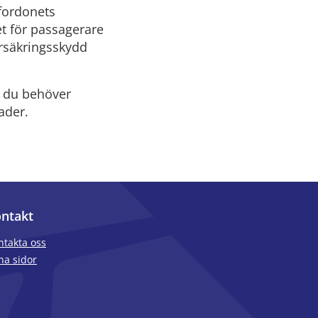
 fordonets
et för passagerare
örsäkringsskydd
d du behöver
ader.
ntakt
ntakta oss
na sidor