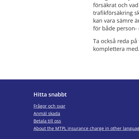
försäkrat och vad
trafikförsäkring 
kan vara sämre än
för
både person- 
Ta också reda på 
komplettera med.
Hitta snabbt
Frågor och svar
Anmäl skada
Betala till oss
About the MTPL insurance charge in other langua