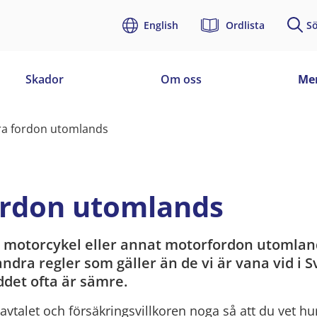
English
Ordlista
S
Skador
Om oss
Mer
ra fordon utomlands
ordon utomlands
l, motorcykel eller annat motorfordon utomlan
andra regler som gäller än de vi är vana vid i S
ddet ofta är sämre.
vtalet och försäkringsvillkoren noga så att du vet
hu