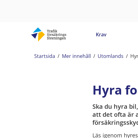
Krav
Startsida
/
Mer innehåll
/
Utomlands
/
Hy
Hyra f
Ska du hyra bi
att det ofta är 
försäkringssky
Läs igenom hyresa