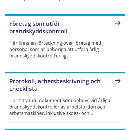
Generatorns B+ kabel ska skyddas i hela sin längd.
Övriga kablar som inte är avsäkrade, till exempel
matarkabel till förvärmning och reläbox, ska
Företag som utför
skyddas i hela sin längd.
brandskyddskontroll
Här finns en förteckning över företag med
personal som är behöriga att utföra årlig
brandskyddskontroll enligt
Brandskyddsföreningens regelverk SBF 127.
Protokoll, arbetsbeskrivning och
checklista
Här hittar du dokument som behövs vid årliga
brandskyddskontroller av arbetsfordon och
arbetsmaskiner, inklusive skogs- och
anläggningsmaskiner, enligt
Brandskyddsföreningens regelverk SBF 127.