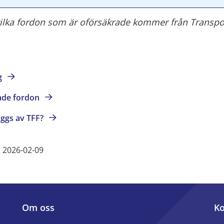
ilka fordon som är oförsäkrade kommer från Transpo
g
rade
fordon
äggs av
TFF?
 2026-02-09
Om oss
Ko