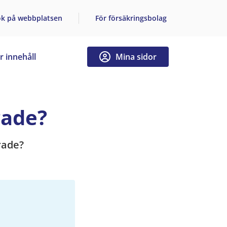
ök på webbplatsen
För försäkringsbolag
r innehåll
Mina sidor
rade?
rade?