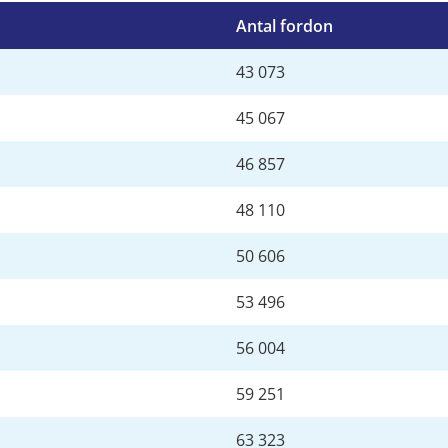
Antal fordon
43 073
45 067
46 857
48 110
50 606
53 496
56 004
59 251
63 323